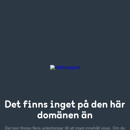
Det finns inget
på den här
domänen än
Det kan finnas flera anledningar till att inget innehåll visas. Om
du