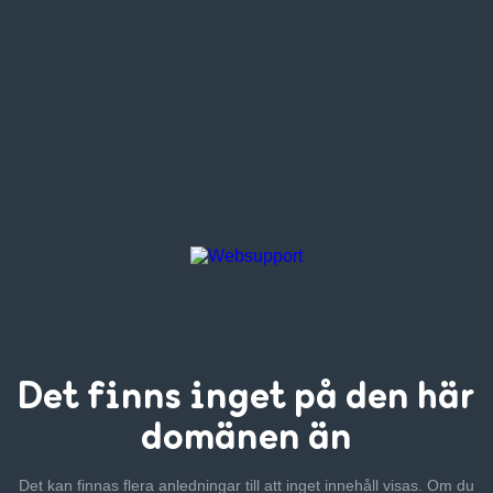
Det finns inget
på den här
domänen än
Det kan finnas flera anledningar till att inget innehåll visas. Om
du